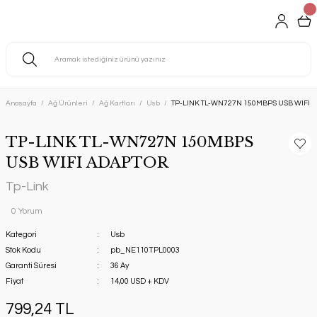
Anasayfa
Ağ Ürünleri
Ağ Kartları
Usb
TP-LINK TL-WN727N 150MBPS USB WIFI 
TP-LINK TL-WN727N 150MBPS
USB WIFI ADAPTOR
Tp-Link
0 Yorum
Kategori
Usb
Stok Kodu
pb_NE110TPL0003
Garanti Süresi
36 Ay
Fiyat
14,00 USD + KDV
799,24 TL