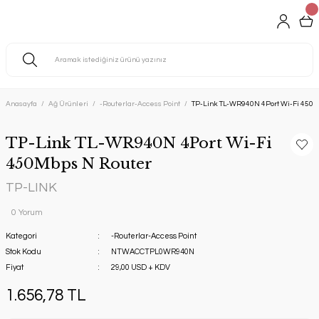
Anasayfa
Ağ Ürünleri
-Routerlar-Access Point
TP-Link TL-WR940N 4Port Wi-Fi 450M
TP-Link TL-WR940N 4Port Wi-Fi
450Mbps N Router
TP-LINK
0 Yorum
Kategori
-Routerlar-Access Point
Stok Kodu
NTWACCTPL0WR940N
Fiyat
29,00 USD + KDV
1.656,78 TL