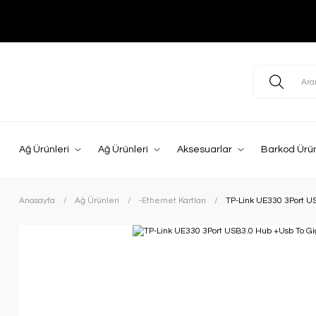
Ağ Ürünleri
Ağ Ürünleri
Aksesuarlar
Barkod Ürün
Anasayfa
Ağ Ürünleri
-Ethernet Kartları
TP-Link UE330 3Port U