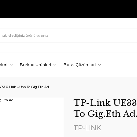
leri
Barkod Ürünleri
Baskı Çözümleri
SB3.0 Hub +Usb To Gig.Eth Ad.
TP-Link UE33
To Gig.Eth Ad
TP-LINK