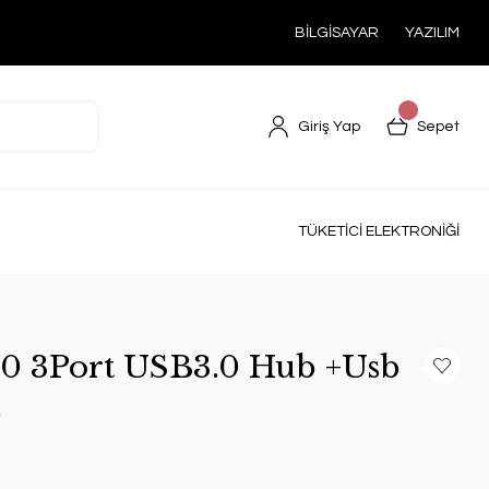
BİLGİSAYAR
YAZILIM
Giriş Yap
Sepet
TÜKETİCİ ELEKTRONİĞİ
0 3Port USB3.0 Hub +Usb
.