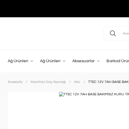
Ağ Ürünleri
Ağ Ürünleri
Aksesuarlar
Barkod Ürün
Anasayfa
Kesintisiz Güç Kaynağı
Akü
TTEC 12V 7AH BASE BAK