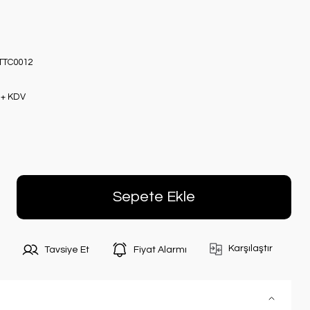
TTC0012
 + KDV
Sepete Ekle
Karşılaştır
Tavsiye Et
Fiyat Alarmı