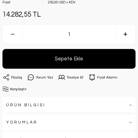
Fiyat
250,00 USD + KDV
14.282,55 TL
Sepete Ekle
Paylaş
Yorum Yaz
Tavsiye Et
Fiyat Alarmı
Karşılaştır
ÜRÜN BİLGİSİ
YORUMLAR