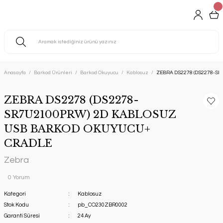
Anasayfa
Barkod Ürünleri
Barkod Okuyucu
Kablosuz
ZEBRA DS2278 (DS2278-S
ZEBRA DS2278 (DS2278-
SR7U2100PRW) 2D KABLOSUZ
USB BARKOD OKUYUCU+
CRADLE
Zebra
0 Yorum
Kategori
Kablosuz
Stok Kodu
pb_CO230ZBR0002
Garanti Süresi
24 Ay