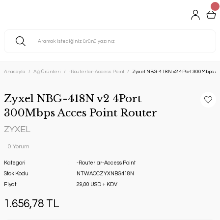
Anasayfa
Ağ Ürünleri
-Routerlar-Access Point
Zyxel NBG-418N v2 4Port 300Mbps Ac
Zyxel NBG-418N v2 4Port
300Mbps Acces Point Router
ZYXEL
0 Yorum
Kategori
-Routerlar-Access Point
Stok Kodu
NTWACCZYXNBG418N
Fiyat
29,00 USD + KDV
1.656,78 TL