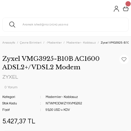
Anasayfa
Çevre Birimleri
-Modemler
Modemler - Kablosuz
Zyxel VMG3925-B10
Zyxel VMG3925-B10B AC1600
ADSL2+/VDSL2 Modem
ZYXEL
0 Yorum
Kategori
Modemler - Kablosuz
Stok Kodu
NTWMODWZYXVMG392
Fiyat
95,00 USD + KDV
5.427,37 TL