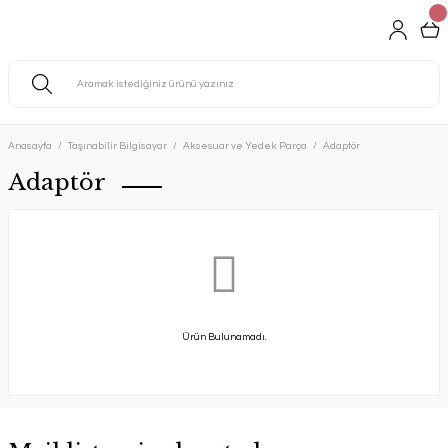
Anasayfa
Taşınabilir Bilgisayar
Aksesuar ve Yedek Parça
Adaptör
Adaptör
Ürün Bulunamadı.