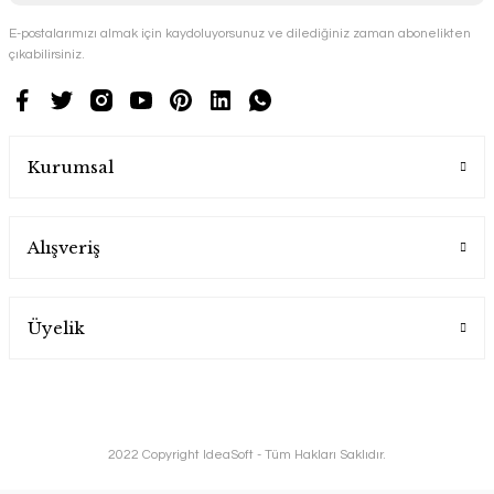
E-postalarımızı almak için kaydoluyorsunuz ve dilediğiniz zaman abonelikten
çıkabilirsiniz.
Kurumsal
Alışveriş
Üyelik
2022 Copyright IdeaSoft - Tüm Hakları Saklıdır.