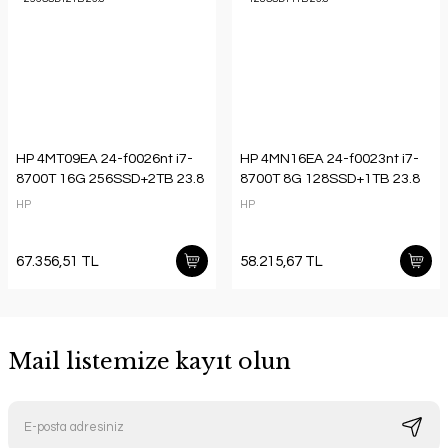
HP 4MT09EA 24-f0026nt i7-
HP 4MN16EA 24-f0023nt i7-
8700T 16G 256SSD+2TB 23.8
8700T 8G 128SSD+1TB 23.8
HP
HP
67.356,51 TL
58.215,67 TL
Mail listemize kayıt olun