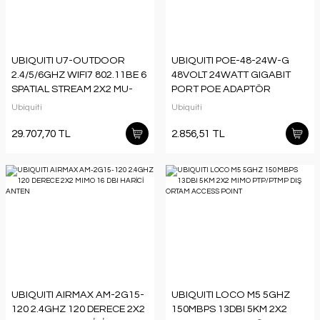
UBIQUITI U7-OUTDOOR
UBIQUITI POE-48-24W-G
2.4/5/6GHZ WIFI7 802.11BE 6
48VOLT 24WATT GIGABIT
SPATIAL STREAM 2X2 MU-
PORT POE ADAPTÖR
MIMO 7.3MBPS DIŞ ORTAM
Ubiquiti
Ubiquiti
ACCESS
POINT(ADAPTÖRSÜZ)
29.707,70 TL
2.856,51 TL
UBIQUITI AIRMAX AM-2G15-
UBIQUITI LOCO M5 5GHZ
120 2.4GHZ 120 DERECE 2X2
150MBPS 13DBI 5KM 2X2