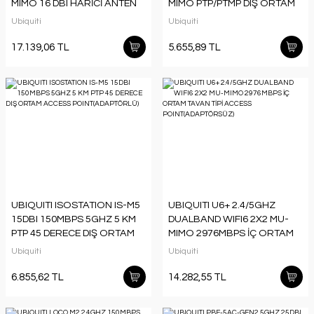
MIMO 16 DBI HARİCİ ANTEN
MIMO PTP/PTMP DIŞ ORTAM
ACCESS POINT
Ubiquiti
Ubiquiti
17.139,06 TL
5.655,89 TL
UBIQUITI ISOSTATION IS-M5
UBIQUITI U6+ 2.4/5GHZ
15DBI 150MBPS 5GHZ 5 KM
DUALBAND WIFI6 2X2 MU-
PTP 45 DERECE DIŞ ORTAM
MIMO 2976MBPS İÇ ORTAM
ACCESS POINT(ADAPTÖRLÜ)
TAVAN TİPİ ACCESS
Ubiquiti
Ubiquiti
POINT(ADAPTÖRSÜZ)
6.855,62 TL
14.282,55 TL