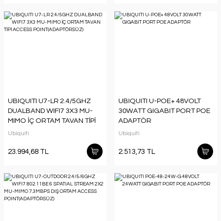
UBIQUITI U7-LR 2.4/5GHZ
UBIQUITI U-POE+ 48VOLT
DUALBAND WIFI7 3X3 MU-
30WATT GIGABIT PORT POE
MIMO İÇ ORTAM TAVAN TİPİ
ADAPTÖR
ACCESS
Ubiquiti
Ubiquiti
POINT(ADAPTÖRSÜZ)
23.994,68 TL
2.513,73 TL