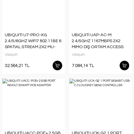
UBIQUITI U7-PRO-XG
UBIQUITI UAP-AC-M
2.4/5/6GHZ WIFI7 802.11BE 6
2.4/5GHZ 1167MBPS 2X2
SPATIAL STREAM 2X2 MU-
MIMO DIŞ ORTAM ACCESS
MIMO 7.3MBPS TAVAN TİPİ
POINT(ADAPTÖRLÜ)
Ubiquiti
Ubiquiti
ACCESS(ADAPTÖRSÜZ)
32.564,21 TL
7.084,14 TL
UBIQUITI UACC-POE+ 2.5GB
UBIQUITI UCK-G2 1 PORT