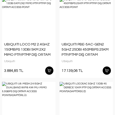
UBIQUITI LOCO M2 2.4GHZ
UBIQUITI PBE-5AC-GEN2
150MBPS 13DBI 5KM 2X2
5GHZ 25DBI 450MBPS 25KM
MIMO PTP/PTMP DIŞ ORTAM
PTP/PTMP DIŞ ORTAM
ACCESS POINT
ACCESS POINT
Ubiquiti
Ubiquiti
3.884,85 TL
17.139,06 TL