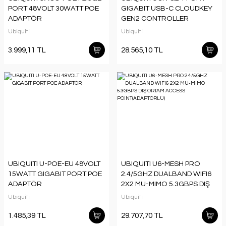
PORT 48VOLT 30WATT POE
GIGABIT USB-C CLOUDKEY
ADAPTÖR
GEN2 CONTROLLER
Ubiquiti
Ubiquiti
3.999,11 TL
28.565,10 TL
UBIQUITI U-POE-EU 48VOLT
UBIQUITI U6-MESH PRO
15WATT GIGABIT PORT POE
2.4/5GHZ DUALBAND WIFI6
ADAPTÖR
2X2 MU-MIMO 5.3GBPS DIŞ
ORTAM ACCESS
Ubiquiti
Ubiquiti
POINT(ADAPTÖRLÜ)
1.485,39 TL
29.707,70 TL