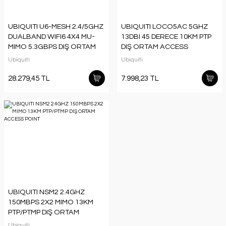
UBIQUITI U6-MESH 2.4/5GHZ
UBIQUITI LOCO5AC 5GHZ
DUALBAND WIFI6 4X4 MU-
13DBI 45 DERECE 10KM PTP
MIMO 5.3GBPS DIŞ ORTAM
DIŞ ORTAM ACCESS
ACCESS POINT(ADAPTÖRLÜ)
POINT(ADAPTÖRSÜZ)
Ubiquiti
Ubiquiti
28.279,45 TL
7.998,23 TL
UBIQUITI NSM2 2.4GHZ
150MBPS 2X2 MIMO 13KM
PTP/PTMP DIŞ ORTAM
ACCESS POINT
Ubiquiti