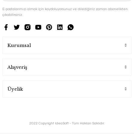
E-postalarımızı almak için kaydoluyorsunuz ve dilediğiniz zaman abonelikten
çıkabilirsiniz.
Kurumsal
Alışveriş
Üyelik
2022 Copyright IdeaSoft - Tüm Hakları Saklıdır.