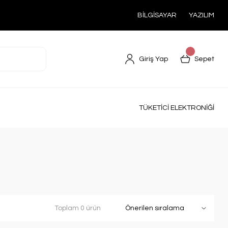
BİLGİSAYAR
YAZILIM
Giriş Yap
Sepet
TÜKETİCİ ELEKTRONİĞİ
Toplam 0 ürün