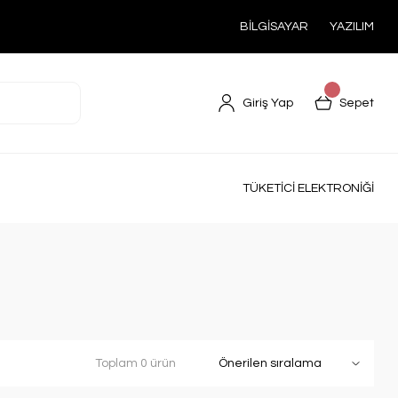
BİLGİSAYAR
YAZILIM
Giriş Yap
Sepet
TÜKETİCİ ELEKTRONİĞİ
Toplam 0 ürün