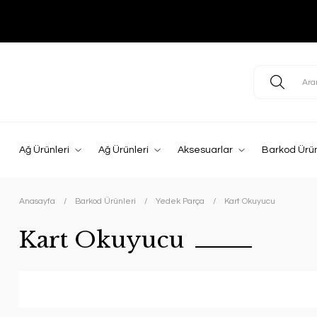
Ağ Ürünleri
Ağ Ürünleri
Aksesuarlar
Barkod Ürün
Anasayfa
Barkod Ürünleri
Yedek Parça
Kart Okuyucu
Kart Okuyucu