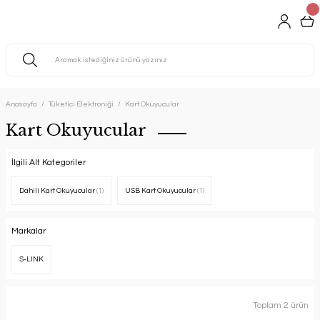
Anasayfa
Tüketici Elektroniği
Kart Okuyucular
Kart Okuyucular
İlgili Alt Kategoriler
Dahili Kart Okuyucular
(1)
USB Kart Okuyucular
(1)
Markalar
S-LINK
Toplam 2 ürün