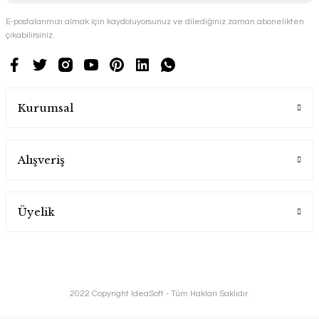
E-postalarımızı almak için kaydoluyorsunuz ve dilediğiniz zaman abonelikten
çıkabilirsiniz.
Kurumsal
Alışveriş
Üyelik
2022 Copyright IdeaSoft - Tüm Hakları Saklıdır.