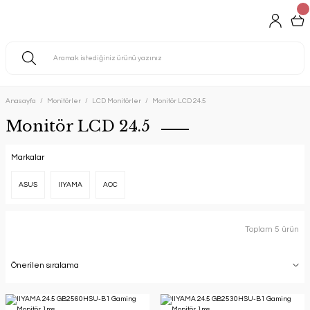
Anasayfa
Monitörler
LCD Monitörler
Monitör LCD 24.5
Monitör LCD 24.5
Markalar
ASUS
IIYAMA
AOC
Toplam 5 ürün