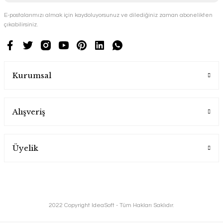
E-postalarımızı almak için kaydoluyorsunuz ve dilediğiniz zaman abonelikten
çıkabilirsiniz.
Kurumsal
Alışveriş
Üyelik
2022 Copyright IdeaSoft - Tüm Hakları Saklıdır.