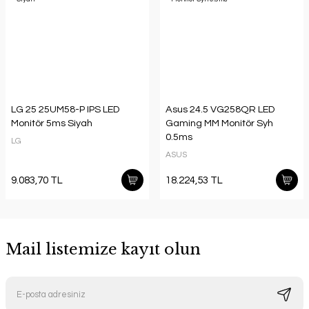
LG 25 25UM58-P IPS LED
Asus 24.5 VG258QR LED
Monitör 5ms Siyah
Gaming MM Monitör Syh
0.5ms
LG
ASUS
9.083,70 TL
18.224,53 TL
Mail listemize kayıt olun