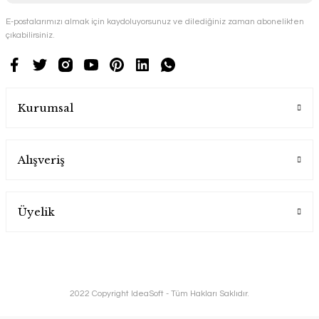
E-postalarımızı almak için kaydoluyorsunuz ve dilediğiniz zaman abonelikten
çıkabilirsiniz.
Kurumsal
Alışveriş
Üyelik
2022 Copyright IdeaSoft - Tüm Hakları Saklıdır.