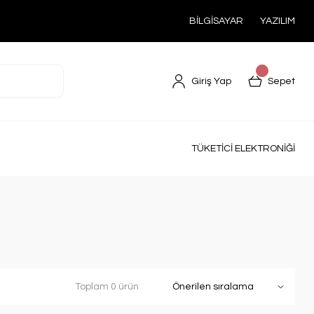
BİLGİSAYAR
YAZILIM
Giriş Yap
Sepet
TÜKETİCİ ELEKTRONİĞİ
Toplam 0 ürün