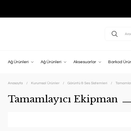
Ağ Ürünleri
Ağ Ürünleri
Aksesuarlar
Barkod Ürün
Anasayfa
Kurumsal Ürünler
Görüntü & Ses Sistemleri
Tamamlay
Tamamlayıcı Ekipman