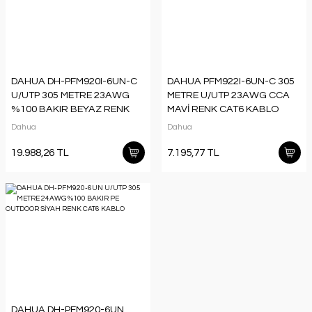
DAHUA DH-PFM920I-6UN-C
DAHUA PFM922I-6UN-C 305
U/UTP 305 METRE 23AWG
METRE U/UTP 23AWG CCA
%100 BAKIR BEYAZ RENK
MAVİ RENK CAT6 KABLO
CAT6 KABLO
Dahua
Dahua
19.988,26 TL
7.195,77 TL
DAHUA DH-PFM920-6UN