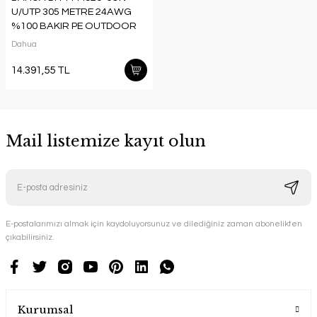
U/UTP 305 METRE 24AWG
%100 BAKIR PE OUTDOOR
SİYAH RENK CAT6 KABLO
Dahua
14.391,55 TL
Mail listemize kayıt olun
E-postalarımızı almak için kaydoluyorsunuz ve dilediğiniz zaman abonelikten
çıkabilirsiniz.
Kurumsal