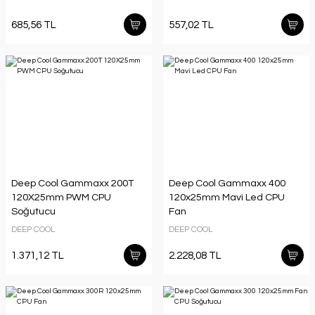
685,56 TL
557,02 TL
Deep Cool Gammaxx 200T
Deep Cool Gammaxx 400
120X25mm PWM CPU
120x25mm Mavi Led CPU
Soğutucu
Fan
DEEP COOL
DEEP COOL
1.371,12 TL
2.228,08 TL