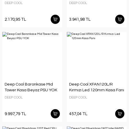
DEEP COOL
DEEP COOL
2.170,95 TL
3.941,98 TL
Deep Cool Baronkase Mid
Deep Cool XFAN120L/R
Tower Kasa Beyaz PSU YOK
Kırmızı Led 120mm Kasa Fanı
DEEP COOL
DEEP COOL
9.997,79 TL
457,04 TL