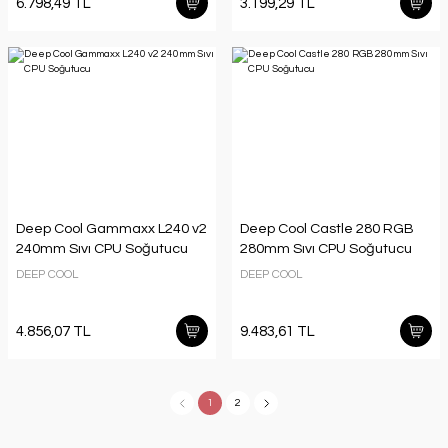
6.798,49 TL
3.199,29 TL
Deep Cool Gammaxx L240 v2
Deep Cool Castle 280 RGB
240mm Sıvı CPU Soğutucu
280mm Sıvı CPU Soğutucu
DEEP COOL
DEEP COOL
4.856,07 TL
9.483,61 TL
1
2