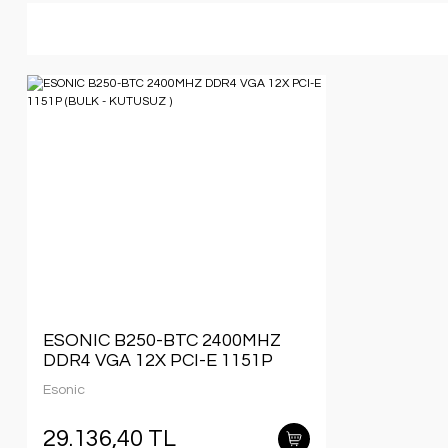
ESONIC B250-BTC 2400MHZ
DDR4 VGA 12X PCI-E 1151P
(BULK - KUTUSUZ )
Esonic
29.136,40 TL