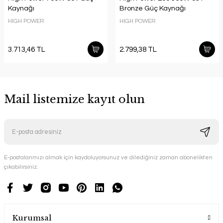
Kaynağı
Bronze Güç Kaynağı
HIGH POWER
HIGH POWER
3.713,46 TL
2.799,38 TL
Mail listemize kayıt olun
E-postalarımızı almak için kaydoluyorsunuz ve dilediğiniz zaman abonelikten
çıkabilirsiniz.
Kurumsal