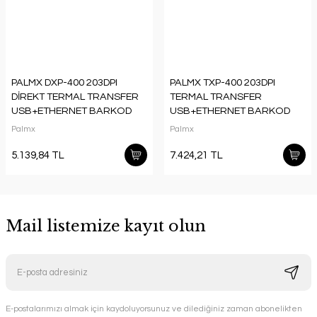
PALMX DXP-400 203DPI
PALMX TXP-400 203DPI
DİREKT TERMAL TRANSFER
TERMAL TRANSFER
USB+ETHERNET BARKOD
USB+ETHERNET BARKOD
YAZICI (RİBONSUZ
YAZICI (300M RİBON
Palmx
Palmx
KULLANIM)
KULLANIMI)
5.139,84 TL
7.424,21 TL
Mail listemize kayıt olun
E-postalarımızı almak için kaydoluyorsunuz ve dilediğiniz zaman abonelikten