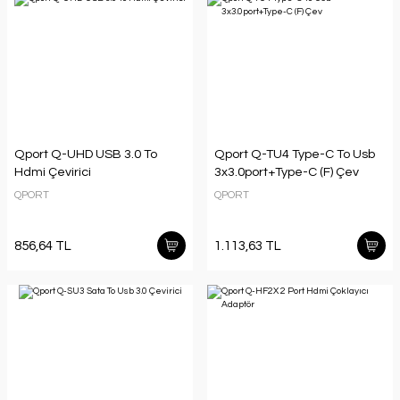
Qport Q-UHD USB 3.0 To
Qport Q-TU4 Type-C To Usb
Hdmi Çevirici
3x3.0port+Type-C (F) Çev
QPORT
QPORT
856,64 TL
1.113,63 TL