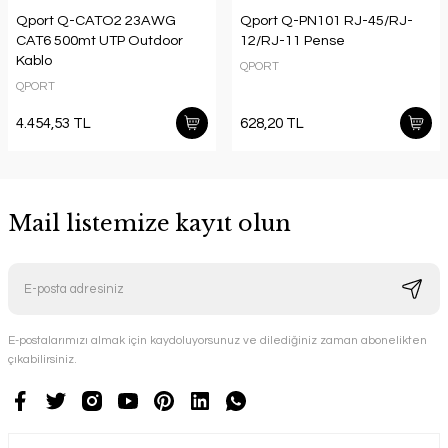
Qport Q-CATO2 23AWG
Qport Q-PN101 RJ-45/RJ-
CAT6 500mt UTP Outdoor
12/RJ-11 Pense
Kablo
QPORT
QPORT
4.454,53 TL
628,20 TL
Mail listemize kayıt olun
E-postalarımızı almak için kaydoluyorsunuz ve dilediğiniz zaman abonelikten
çıkabilirsiniz.