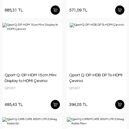
685,31 TL
571,09 TL
Qport Q-DP-HDM 15cm Mini
Qport Q-DP-HDB DP To HDMI
Display to HDMI Çevirici
Çevirici
QPORT
QPORT
485,43 TL
394,05 TL