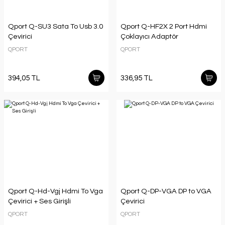
Qport Q-SU3 Sata To Usb 3.0
Qport Q-HF2X 2 Port Hdmi
Çevirici
Çoklayıcı Adaptör
QPORT
QPORT
394,05 TL
336,95 TL
Qport Q-Hd-Vgj Hdmi To Vga
Qport Q-DP-VGA DP to VGA
Çevirici + Ses Girişli
Çevirici
QPORT
QPORT