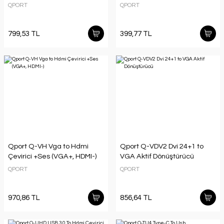
QPORT
QPORT
799,53 TL
399,77 TL
Qport Q-VH Vga to Hdmi
Qport Q-VDV2 Dvi 24+1 to
Çevirici +Ses (VGA+, HDMI-)
VGA Aktif Dönüştürücü
QPORT
QPORT
970,86 TL
856,64 TL