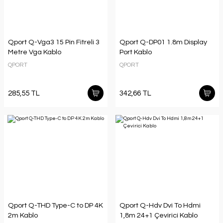
Qport Q-Vga3 15 Pin Fitreli 3
Qport Q-DP01 1.8m Display
Metre Vga Kablo
Port Kablo
QPORT
QPORT
285,55 TL
342,66 TL
Qport Q-THD Type-C to DP 4K
Qport Q-Hdv Dvi To Hdmi
2m Kablo
1,8m 24+1 Çevirici Kablo