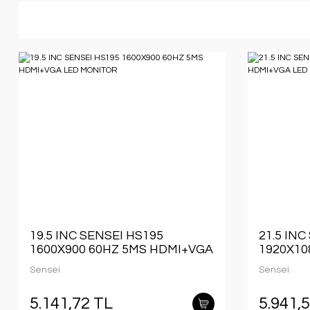
19.5 INC SENSEI HS195
21.5 INC
1600X900 60HZ 5MS HDMI+VGA
1920X10
LED MONITOR
HDMI+V
Sensei
Sensei
5.141,72 TL
5.941,