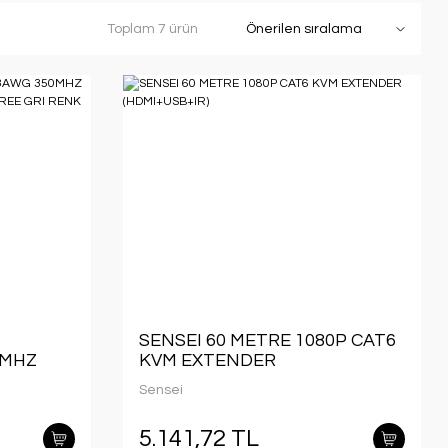
Toplam 7 ürün
SENSEI 60 METRE 1080P CAT6
0MHZ
KVM EXTENDER
T6
(HDMI+USB+IR)
Sensei
ENK
5.141,72 TL