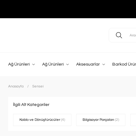
Ağ Ürünleri
Ağ Ürünleri
Aksesuarlar
Barkod Ürün
Anasayfa
Sensei
İlgili Alt Kategoriler
Kablo ve Dönüştürücüler
(4)
Bilgisayar Parçaları
(2)