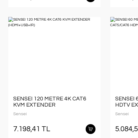
SENSEI 120 METRE 4K CAT6
SENSEI 
KVM EXTENDER
HDTV E
(HDMI+USB+IR)
HDMI E
Sensei
Sensei
7.198,41 TL
5.084,