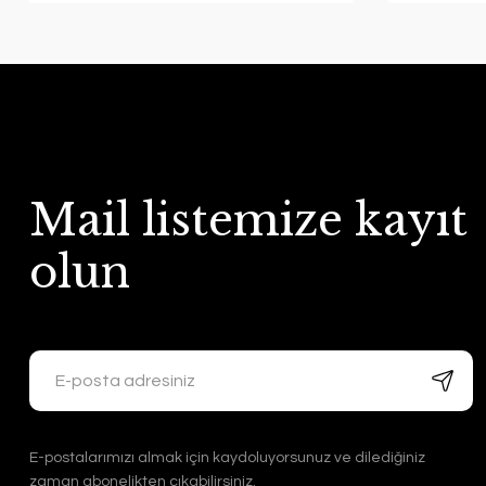
Mail listemize kayıt
olun
E-postalarımızı almak için kaydoluyorsunuz ve dilediğiniz
zaman abonelikten çıkabilirsiniz.