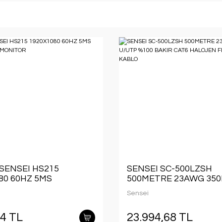
 SENSEI HS215
SENSEI SC-500LZSH
80 60HZ 5MS
500METRE 23AWG 35
GA LED MONITOR
U/UTP %100 BAKIR CA
Sensei
HALOJEN FREE GRI R
KABLO
54 TL
23.994,68 TL