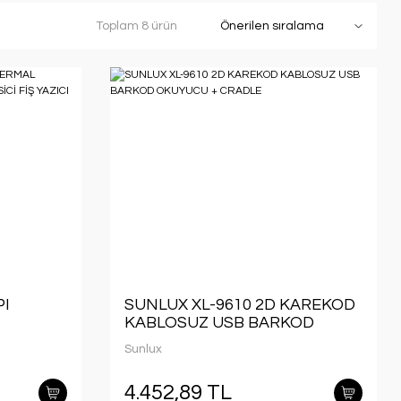
Toplam 8 ürün
PI
SUNLUX XL-9610 2D KAREKOD
KABLOSUZ USB BARKOD
OKUYUCU + CRADLE
Sunlux
YAZICI
4.452,89 TL