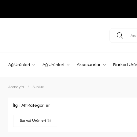
Ağ Ürünleri
Ağ Ürünleri
Aksesuarlar
Barkod Ürün
Anasayfa
Sunlux
İlgili Alt Kategoriler
Barkod Ürünleri
(8)