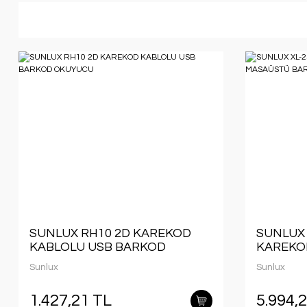
SUNLUX RH10 2D KAREKOD
SUNLUX 
KABLOLU USB BARKOD
KAREKO
OKUYUCU
MASAÜS
Sunlux
Sunlux
OKUYU
1.427,21 TL
5.994,