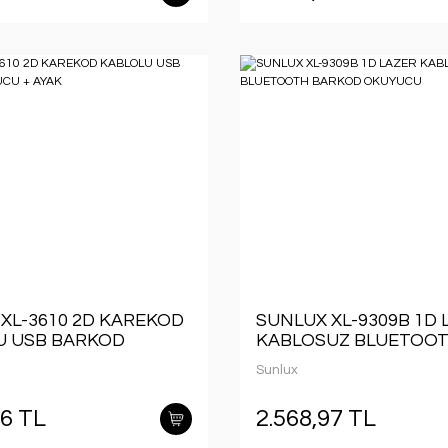
XL-3610 2D KAREKOD
SUNLUX XL-9309B 1D 
U USB BARKOD
KABLOSUZ BLUETOO
U + AYAK
BARKOD OKUYUCU
Sunlux
06 TL
2.568,97 TL