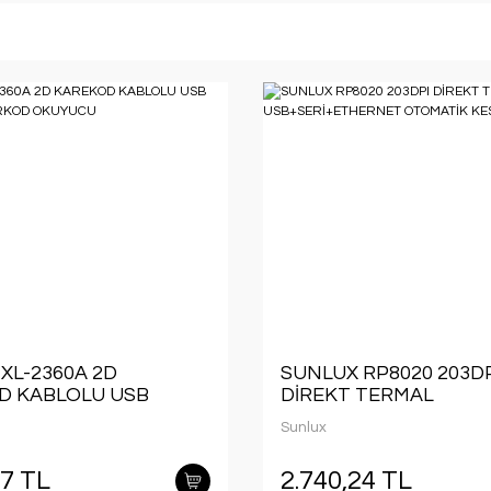
XL-2360A 2D
SUNLUX RP8020 203D
D KABLOLU USB
DİREKT TERMAL
TÜ BARKOD
USB+SERİ+ETHERNET
Sunlux
CU
OTOMATİK KESİCİ FİŞ 
27 TL
2.740,24 TL