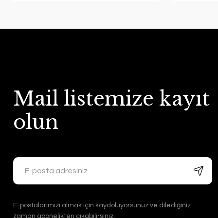
Mail listemize kayıt
olun
E-postalarımızı almak için kaydoluyorsunuz ve dilediğiniz
zaman abonelikten çıkabilirsiniz.