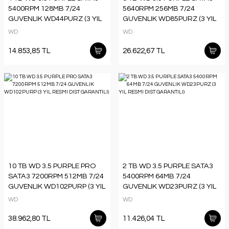
5400RPM 128MB 7/24
5640RPM 256MB 7/24
GUVENLIK WD44PURZ (3 YIL
GUVENLIK WD85PURZ (3 YIL
RESMI DIST GARANTILI)
RESMI DIST GARANTILI)
WD
WD
14.853,85 TL
26.622,67 TL
10 TB WD 3.5 PURPLE PRO
2 TB WD 3.5 PURPLE SATA3
SATA3 7200RPM 512MB 7/24
5400RPM 64MB 7/24
GUVENLIK WD102PURP (3 YIL
GUVENLIK WD23PURZ (3 YIL
RESMI DIST GARANTILI)
RESMI DIST GARANTILI)
WD
WD
38.962,80 TL
11.426,04 TL