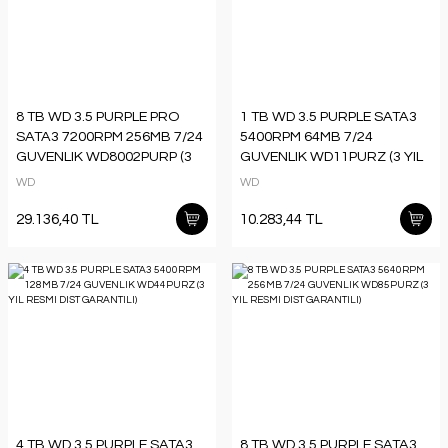
8 TB WD 3.5 PURPLE PRO
1 TB WD 3.5 PURPLE SATA3
SATA3 7200RPM 256MB 7/24
5400RPM 64MB 7/24
GUVENLIK WD8002PURP (3
GUVENLIK WD11PURZ (3 YIL
YIL RESMI DIST GARANTILI)
RESMI DIST GARANTILI)
WD
WD
29.136,40 TL
10.283,44 TL
4 TB WD 3.5 PURPLE SATA3
8 TB WD 3.5 PURPLE SATA3