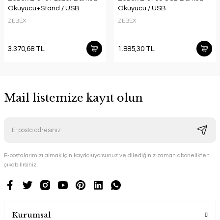
Okuyucu+Stand / USB
Okuyucu / USB
ZEBEX
ZEBEX
3.370,68 TL
1.885,30 TL
Mail listemize kayıt olun
E-postalarımızı almak için kaydoluyorsunuz ve dilediğiniz zaman abonelikten
çıkabilirsiniz.
Kurumsal