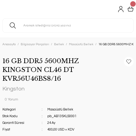
Anasayfa
Bilgisayar Parçaları
Bellek
Masaüstü Bellek
16 GB DDR5 5600MHZ KI
16 GB DDR5 5600MHZ
KINGSTON CL46 DT
KVR56U46BS8/16
Kingston
0 Yorum
Kategori
Masaüstü Bellek
Stok Kodu
pb_AB135KLS0001
Garanti Süresi
24 Ay
Fiyat
400,00 USD + KDV