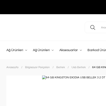
Ağ Ürünleri
Ağ Ürünleri
Aksesuarlar
Barkod Ürün
Anasayfa
Bilgisayar Parçaları
Bellek
Usb Bellek
64 GB KI