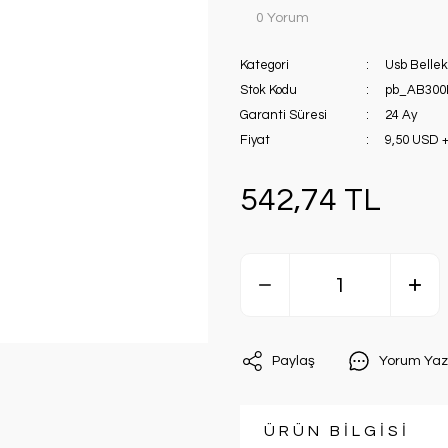
0 Yorum
Kategori
Usb Bellek
Stok Kodu
pb_AB300
Garanti Süresi
24 Ay
Fiyat
9,50 USD 
542,74 TL
Paylaş
Yorum Yaz
ÜRÜN BİLGİSİ