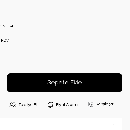
KIN0074
+ KDV
Sepete Ekle
Karşılaştır
Tavsiye Et
Fiyat Alarmı