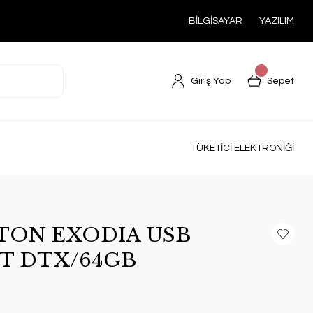
BİLGİSAYAR
YAZILIM
Giriş Yap
Sepet
TÜKETİCİ ELEKTRONİĞİ
STON EXODIA USB
DT DTX/64GB