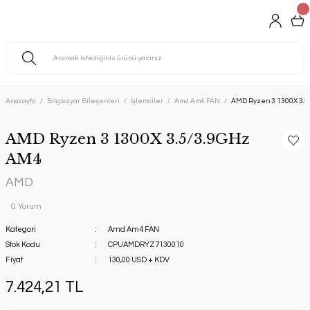
Anasayfa
Bilgisayar Bileşenleri
İşlemciler
Amd Am4 FAN
AMD Ryzen 3 1300X 3.5
AMD Ryzen 3 1300X 3.5/3.9GHz
AM4
AMD
0 Yorum
Kategori
Amd Am4 FAN
Stok Kodu
CPUAMDRYZ7130010
Fiyat
130,00 USD + KDV
7.424,21 TL