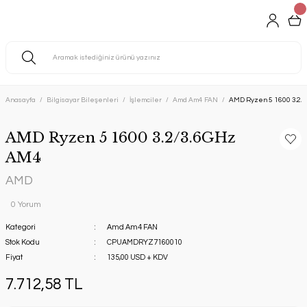
Anasayfa
Bilgisayar Bileşenleri
İşlemciler
Amd Am4 FAN
AMD Ryzen 5 1600 3.2/
AMD Ryzen 5 1600 3.2/3.6GHz
AM4
AMD
0 Yorum
Kategori
Amd Am4 FAN
Stok Kodu
CPUAMDRYZ7160010
Fiyat
135,00 USD + KDV
7.712,58 TL