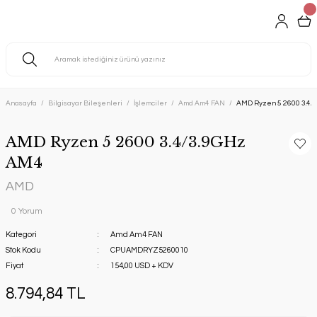
Anasayfa
Bilgisayar Bileşenleri
İşlemciler
Amd Am4 FAN
AMD Ryzen 5 2600 3.4/
AMD Ryzen 5 2600 3.4/3.9GHz
AM4
AMD
0 Yorum
Kategori
Amd Am4 FAN
Stok Kodu
CPUAMDRYZ5260010
Fiyat
154,00 USD + KDV
8.794,84 TL