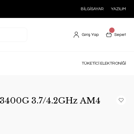
BİLGİSAYAR
YAZILIM
Giriş Yap
Sepet
TÜKETİCİ ELEKTRONİĞİ
3400G 3.7/4.2GHz AM4