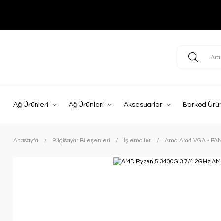
Ağ Ürünleri
Ağ Ürünleri
Aksesuarlar
Barkod Ürün
Anasayfa
Bilgisayar Bileşenleri
İşlemciler
Amd Am4 VGA - FA