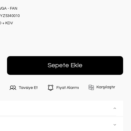
VGA - FAN
YZ5340010
D + KDV
Sepete Ekle
Karşılaştır
Tavsiye Et
Fiyat Alarmı