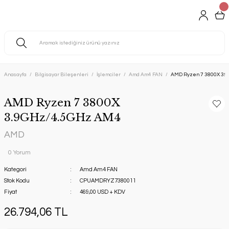
Anasayfa
Bilgisayar Bileşenleri
İşlemciler
Amd Am4 FAN
AMD Ryzen 7 3800X 3.
AMD Ryzen 7 3800X
3.9GHz/4.5GHz AM4
AMD
0 Yorum
Kategori
Amd Am4 FAN
Stok Kodu
CPUAMDRYZ7380011
Fiyat
469,00 USD + KDV
26.794,06 TL