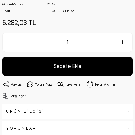
Garanti Süresi
24 Ay
Fiyat
110,00 USD + KDV
6.282,03 TL
Sepete Ekle
Paylaş
Yorum Yaz
Tavsiye Et
Fiyat Alarmı
Karşılaştır
ÜRÜN BİLGİSİ
YORUMLAR