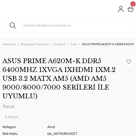
Anasayfa
Bilgisayar Parçaları
Anakart
Amd
ASUS PRIME A620M-K DDR5 6400MHZ 
ASUS PRIME A620M-K DDR5
6400MHZ 1XVGA 1XHDMI 1XM.2
USB 3.2 MATX AM5 (AMD AM5
9000/8000/7000 SERİLERİ İLE
UYUMLU)
Asus
0 Yorum
Kategori
Amd
Stok Kodu
pb_AA190ASU0027