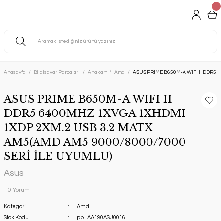
Anasayfa
Bilgisayar Parçaları
Anakart
Amd
ASUS PRIME B650M-A WIFI II DDR5 
ASUS PRIME B650M-A WIFI II
DDR5 6400MHZ 1XVGA 1XHDMI
1XDP 2XM.2 USB 3.2 MATX
AM5(AMD AM5 9000/8000/7000
SERİ İLE UYUMLU)
Asus
0 Yorum
Kategori
Amd
Stok Kodu
pb_AA190ASU0016