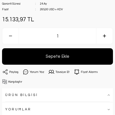
Garanti Süresi
24 Ay
Fiyat
265,00 USD + KDV
15.133,97 TL
Sepete Ekle
Paylaş
Yorum Yaz
Tavsiye Et
Fiyat Alarmı
Karşılaştır
ÜRÜN BİLGİSİ
YORUMLAR