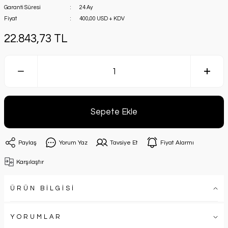
Garanti Süresi
24 Ay
Fiyat
400,00 USD + KDV
22.843,73 TL
Sepete Ekle
Paylaş
Yorum Yaz
Tavsiye Et
Fiyat Alarmı
Karşılaştır
ÜRÜN BİLGİSİ
YORUMLAR