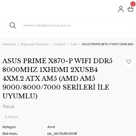
Anasayfa
Bilgisayar Parçaları
Anakart
Amd
ASUS PRIME X870-P WIFI DDR5 8000
ASUS PRIME X870-P WIFI DDR5
8000MHZ 1XHDMI 2XUSB4
4XM.2 ATX AM5 (AMD AM5
9000/8000/7000 SERİLERİ İLE
UYUMLU)
Asus
0 Yorum
Kategori
Amd
Stok Kodu
pb_AA190ASU0048