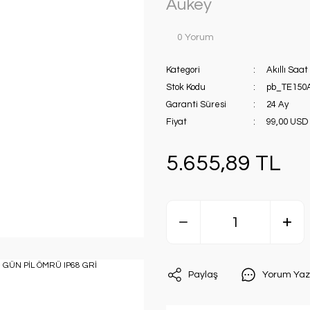
Aukey
0 Yorum
Kategori
Akıllı Saat
Stok Kodu
pb_TE150
Garanti Süresi
24 Ay
Fiyat
99,00 USD
5.655,89 TL
Paylaş
Yorum Yaz