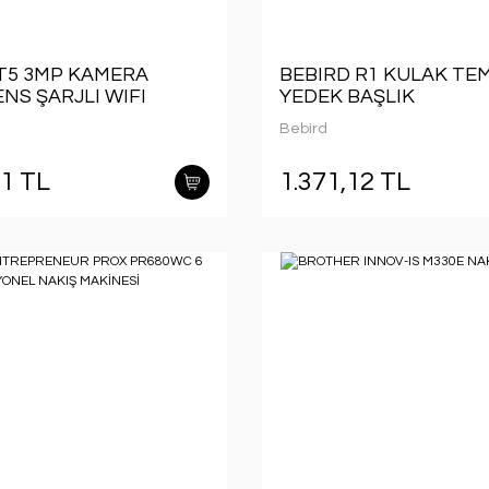
T5 3MP KAMERA
BEBIRD R1 KULAK TEM
ENS ŞARJLI WIFI
YEDEK BAŞLIK
ÜLÜ KULAK
Bebird
YİCİ SİYAH RENK
81 TL
1.371,12 TL