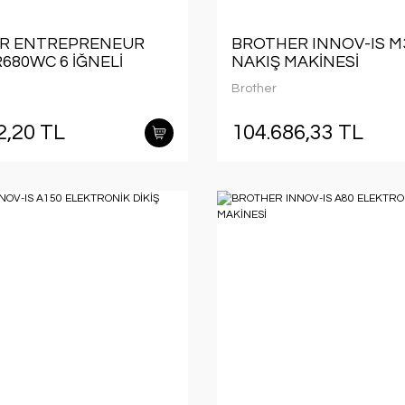
R ENTREPRENEUR
BROTHER INNOV-IS M
680WC 6 İĞNELİ
NAKIŞ MAKİNESİ
YONEL NAKIŞ
Brother
İ
2,20 TL
104.686,33 TL