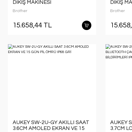
DİKİŞ MAKİNESİ
DİKİŞ M
Brother
Brother
15.658,44 TL
15.658
AUKEY SW-2U-GY AKILLI SAAT
AUKEY S
3.6CM AMOLED EKRAN VE 15
3.7CM L