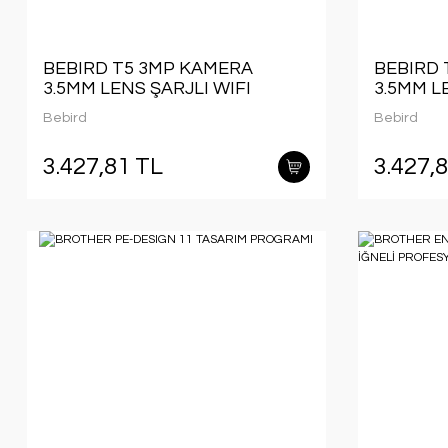
BEBIRD T5 3MP KAMERA
BEBIRD 
3.5MM LENS ŞARJLI WIFI
3.5MM L
GÖRÜNTÜLÜ KULAK
GÖRÜNT
Bebird
Bebird
TEMİZLEYİCİ BEYAZ RENK
TEMİZLE
3.427,81 TL
3.427,