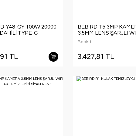
B-Y48-GY 100W 20000
BEBIRD T5 3MP KAME
DAHİLİ TYPE-C
3.5MM LENS ŞARJLI WI
U POWERBANK
GÖRÜNTÜLÜ KULAK
Bebird
TEMİZLEYİCİ YEŞİL RE
,91 TL
3.427,81 TL