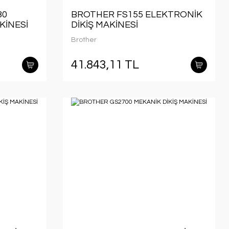
80
BROTHER FS155 ELEKTRONİK
KİNESİ
DİKİŞ MAKİNESİ
Brother
41.843,11 TL