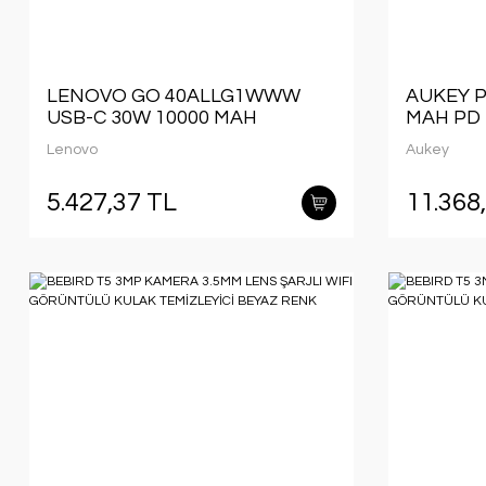
LENOVO GO 40ALLG1WWW
AUKEY P
USB-C 30W 10000 MAH
MAH PD 
POWERBANK
KABLOL
Lenovo
Aukey
5.427,37 TL
11.368