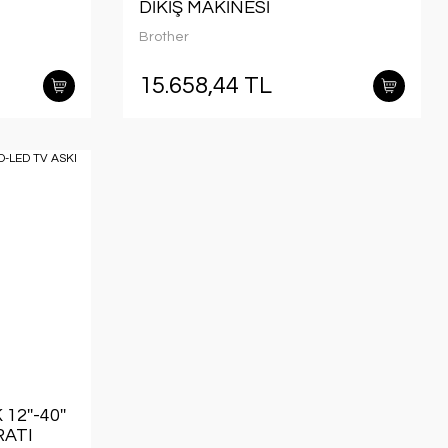
DİKİŞ MAKİNESİ
Brother
15.658,44 TL
2''-40''
RATI