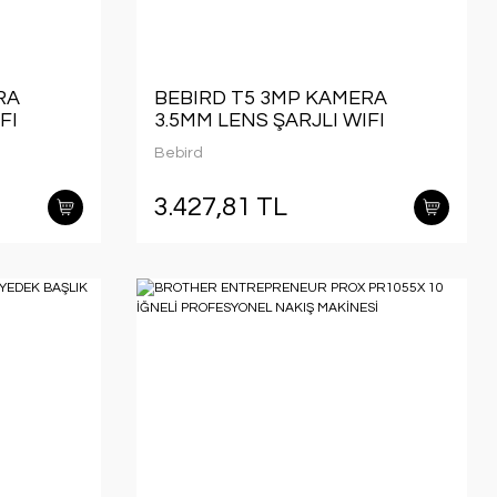
RA
BEBIRD T5 3MP KAMERA
FI
3.5MM LENS ŞARJLI WIFI
GÖRÜNTÜLÜ KULAK
Bebird
NK
TEMİZLEYİCİ PEMBE RENK
3.427,81 TL