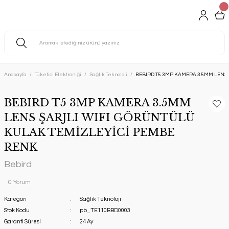
Anasayfa
Tüketici Elektroniği
Sağlık Teknoloji
BEBIRD T5 3MP KAMERA 3.5MM LENS
BEBIRD T5 3MP KAMERA 3.5MM
LENS ŞARJLI WIFI GÖRÜNTÜLÜ
KULAK TEMİZLEYİCİ PEMBE
RENK
Bebird
0 Yorum
Kategori
Sağlık Teknoloji
Stok Kodu
pb_TE110BBD0003
Garanti Süresi
24 Ay