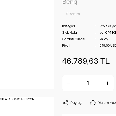
Benq
0 Yorum
Kategori
Projeksiyo
Stok Kodu
pb_CP110
Garanti Süresi
24 Ay
Fiyat
819,00 US
46.789,63 TL
Paylaş
Yorum Yaz