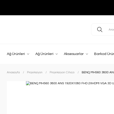
Ağ Ürünleri
Ağ Ürünleri
Aksesuarlar
Barkod Ürün
Anasayfa
Projeksiyon
Projeksiyon Cihazı
BENQ MH560 3800 AN