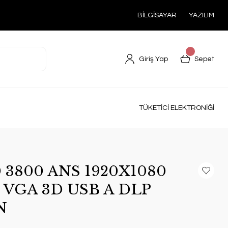
BİLGİSAYAR
YAZILIM
Giriş Yap
Sepet
TÜKETİCİ ELEKTRONİĞİ
3800 ANS 1920X1080
VGA 3D USB A DLP
N