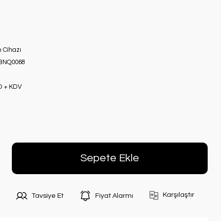
n Cihazı
BNQ0068
D + KDV
Sepete Ekle
Karşılaştır
Tavsiye Et
Fiyat Alarmı