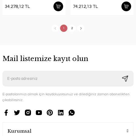
34.278,12 TL
74.212,13 TL
1
2
Mail listemize kayıt olun
E-postalarımızı almak için kaydoluyorsunuz ve dilediğiniz zaman abonelikten
çıkabilirsiniz.
Kurumsal