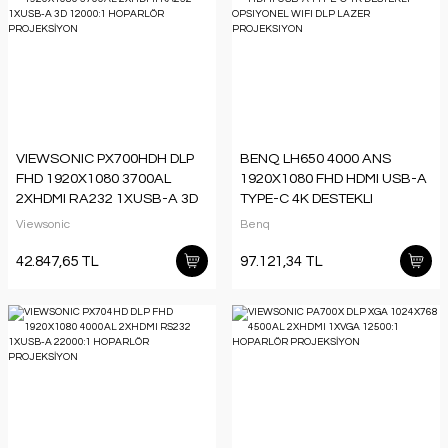
VIEWSONIC PX700HDH DLP
BENQ LH650 4000 ANS
FHD 1920X1080 3700AL
1920X1080 FHD HDMI USB-A
2XHDMI RA232 1XUSB-A 3D
TYPE-C 4K DESTEKLI
12000:1 HOPARLÖR
OPSIYONEL WIFI DLP LAZER
Viewsonic
Benq
PROJEKSİYON
PROJEKSIYON
42.847,65 TL
97.121,34 TL