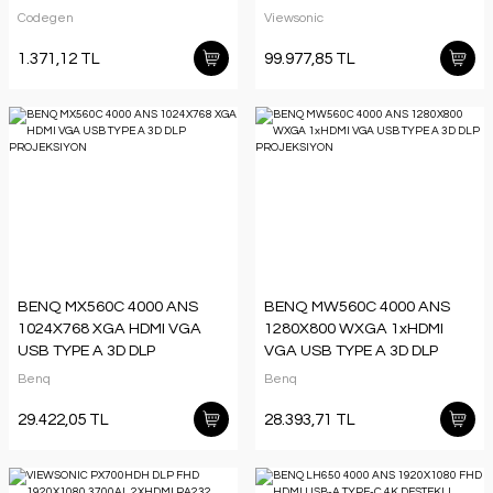
PROJEKSİYON
Codegen
Viewsonic
1.371,12 TL
99.977,85 TL
BENQ MX560C 4000 ANS
BENQ MW560C 4000 ANS
1024X768 XGA HDMI VGA
1280X800 WXGA 1xHDMI
USB TYPE A 3D DLP
VGA USB TYPE A 3D DLP
PROJEKSIYON
PROJEKSIYON
Benq
Benq
29.422,05 TL
28.393,71 TL