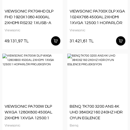
VIEWSONIC PX704HD DLP
VIEWSONIC PA700X DLP XGA
FHD 1920X1080 4000AL
1024X768 4500AL 2XHDMI
2XHDMI RS232 1XUSB-A
1XVGA 12500:1 HOPARLÖR
22000:1 HOPARLÖR
PROJEKSİYON
Viewsonic
Viewsonic
PROJEKSİYON
49.131,97 TL
31.421,61 TL
VIEWSONIC PA700W DLP
BENQ TK700 3200 ANS 4K
WXGA 1280X800 4500AL
UHD 3840X2160 240HZ HDR
2XHDMI 1XVGA 12500:1
OYUN EGLENCE
HOPARLÖR PROJEKSİYON
PROJEKSIYON
Viewsonic
Benq