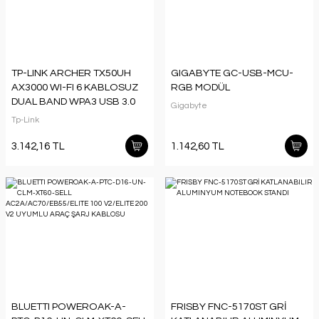
TP-LINK ARCHER TX50UH
GIGABYTE GC-USB-MCU-
AX3000 WI-FI 6 KABLOSUZ
RGB MODÜL
DUAL BAND WPA3 USB 3.0
Gigabyte
ADAPTÖR
Tp-Link
3.142,16 TL
1.142,60 TL
BLUETTI POWEROAK-A-
FRISBY FNC-5170ST GRİ