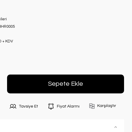
ileri
BHR0005
D + KDV
Sepete Ekle
Karşılaştır
Tavsiye Et
Fiyat Alarmı