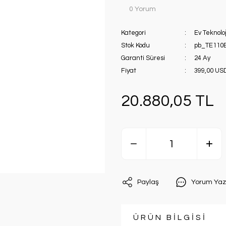
0 Yorum
Kategori
Ev Teknoloj
Stok Kodu
pb_TE110
Garanti Süresi
24 Ay
Fiyat
399,00 US
20.880,05 TL
Paylaş
Yorum Yaz
ÜRÜN BİLGİSİ