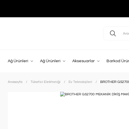
Ağ Ürünleri
Ağ Ürünleri
Aksesuarlar
Barkod Ürün
Anasayfa
Tüketici Elektroniği
Ev Teknolojileri
BROTHER GS2700