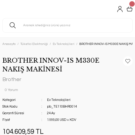
Anasayfa
Tüketici Elektroniği
Ev Teknolojileri
BROTHER INNOV-IS M330E NAKIŞ MAK
BROTHER INNOV-IS M330E
NAKIŞ MAKİNESİ
Brother
0 Yorum
Kategori
Ev Teknolojileri
Stok Kodu
pb_TE110BHR0014
Garanti Süresi
24 Ay
Fiyat
1.999,00 USD + KDV
104.609,59 TL