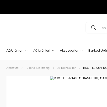
Ağ Ürünleri
Ağ Ürünleri
Aksesuarlar
Barkod Ürün
Anasayfa
Tüketici Elektroniği
Ev Teknolojileri
BROTHER JV1400