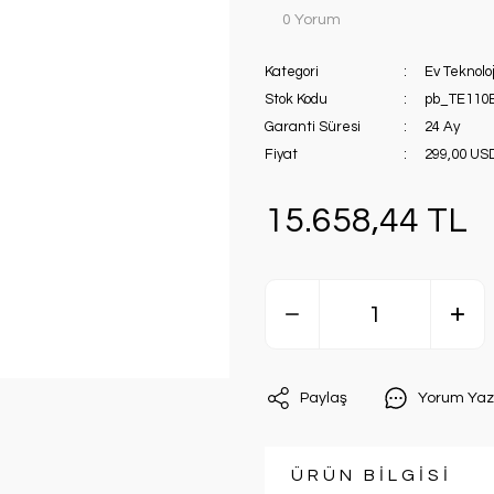
0 Yorum
Kategori
Ev Teknoloj
Stok Kodu
pb_TE110
Garanti Süresi
24 Ay
Fiyat
299,00 US
15.658,44 TL
Paylaş
Yorum Yaz
ÜRÜN BİLGİSİ