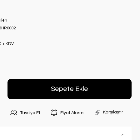
ileri
BHR0002
D + KDV
Sepete Ekle
Karşılaştır
Tavsiye Et
Fiyat Alarmı