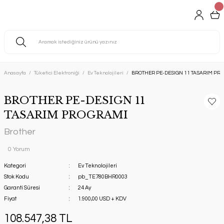
Anasayfa
Tüketici Elektroniği
Ev Teknolojileri
BROTHER PE-DESIGN 11 TASARIM PR
BROTHER PE-DESIGN 11
TASARIM PROGRAMI
Brother
0 Yorum
Kategori
Ev Teknolojileri
Stok Kodu
pb_TE780BHR0003
Garanti Süresi
24 Ay
Fiyat
1.900,00 USD + KDV
108.547,38 TL