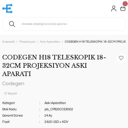
Anasayfa
Projeksiyon
Askı Aparatları
CODEGEN H18 TELESKOPIK 18-32CM PROJEK
CODEGEN H18 TELESKOPIK 18-
32CM PROJEKSIYON ASKI
APARATI
Codegen
0 Yorum
Kategori
Askı Aparatları
Stok Kodu
pb_CP820COD0002
Garanti Süresi
24 Ay
Fiyat
24,00 USD + KDV