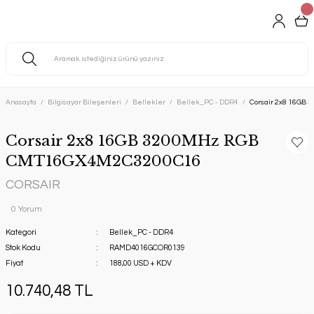
Anasayfa
Bilgisayar Bileşenleri
Bellekler
Bellek_PC - DDR4
Corsair 2x8 16G
Corsair 2x8 16GB 3200MHz RGB
CMT16GX4M2C3200C16
CORSAIR
0 Yorum
Kategori
Bellek_PC - DDR4
Stok Kodu
RAMD4016GCOR0139
Fiyat
188,00 USD + KDV
10.740,48 TL